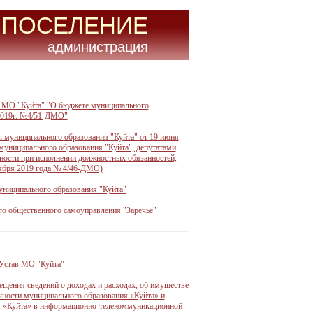
 ПОСЕЛЕНИЕ
администрация
 МО "Куйта" "О бюджете муниципального
.2019г. №4/51-ДМО"
 муниципального образования "Куйта" от 19 июня
униципального образования "Куйта", депутатами
ности при исполнении должностных обязанностей,
оября 2019 года № 4/46-ДМО)
униципального образования "Куйта"
о общественного самоуправления "Заречье"
 Устав МО "Куйта"
ещения сведений о доходах и расходах, об имуществе
ности муниципального образования «Куйта» и
ия «Куйта» в информационно-телекоммуникационной