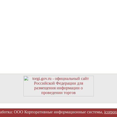
работка: ООО Корпоративные информационные системы,
icorpora