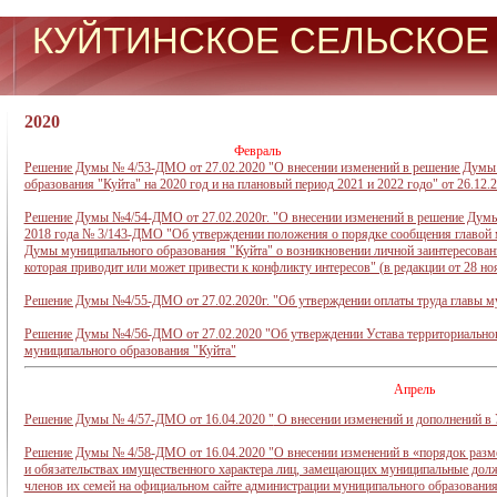
КУЙТИНСКОЕ СЕЛЬСКОЕ
2020
Февраль
Решение Думы № 4/53-ДМО от 27.02.2020 "О внесении изменений в решение Думы
образования "Куйта" на 2020 год и на плановый период 2021 и 2022 годо" от 26.12
Решение Думы №4/54-ДМО от 27.02.2020г. "О внесении изменений в решение Думы
2018 года № 3/143-ДМО "Об утверждении положения о порядке сообщения главой м
Думы муниципального образования "Куйта" о возникновении личной заинтересован
которая приводит или может привести к конфликту интересов" (в редакции от 28 н
Решение Думы №4/55-ДМО от 27.02.2020г. "Об утверждении оплаты труда главы м
Решение Думы №4/56-ДМО от 27.02.2020 "Об утверждении Устава территориальног
муниципального образования "Куйта"
Апрель
Решение Думы № 4/57-ДМО от 16.04.2020 "
О внесении изменений и дополнений в
Решение Думы № 4/58-ДМО от 16.04.2020 "
О внесении изменений в «порядок разм
и обязательствах имущественного характера лиц, замещающих муниципальные долж
членов их семей на официальном сайте администрации муниципального образован