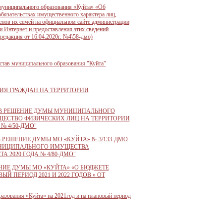
муниципального образования «Куйта» «Об
бязательствах имущественного характера лиц,
нов их семей на официальном сайте администрации
 Интернет и предоставления этих сведений
редакция от 16.04.2020г. №4\58-дмо)
став муниципального образования "Куйта"
ЕНИЯ ГРАЖДАН НА ТЕРРИТОРИИ
ИЙ В РЕШЕНИЕ ДУМЫ МУНИЦИПАЛЬНОГО
ИМУЩЕСТВО ФИЗИЧЕСКИХ ЛИЦ НА ТЕРРИТОРИИ
№ 4/50-ДМО"
В РЕШЕНИЕ ДУМЫ МО «КУЙТА» № 3/133-ДМО
 МУНИЦИПАЛЬНОГО ИМУЩЕСТВА
 2020 ГОДА № 4/80-ДМО"
ЕНИЕ ДУМЫ МО «КУЙТА» «О БЮДЖЕТЕ
 ПЕРИОД 2021 И 2022 ГОДОВ » ОТ
ования «Куйта» на 2021год и на плановый период