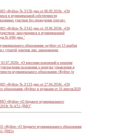
МО «Куйта» № 3/150-дмо от 06.09.2018г. «Об
ихся в муниципальной собственности
казанных участков без проведения торгов»
МО «Куйта» № 3/142-дмо от 19.06.2018г. «Об
муществом, находящимся в муниципальной
ода № 4/60-дмо."
муниципального образования «куйта» от 13 ноября
и с утратой доверия лиц, замещающих
02.07.2020г. «О внесении изменений в решение
утверждении положения о порядке управления и
нности муниципального образования «Куйта» (в
МО «Куйта» № 3/133-дмо от 27.04.2018г. «Об
 образования «Куйта» в редакции от 16 апреля2020
ы МО «Куйта» «О бюджете муниципального
2.2019г № 4/51-ДМО"
МО «Куйта» «О бюджете муниципального образования
4/51-ДМО»