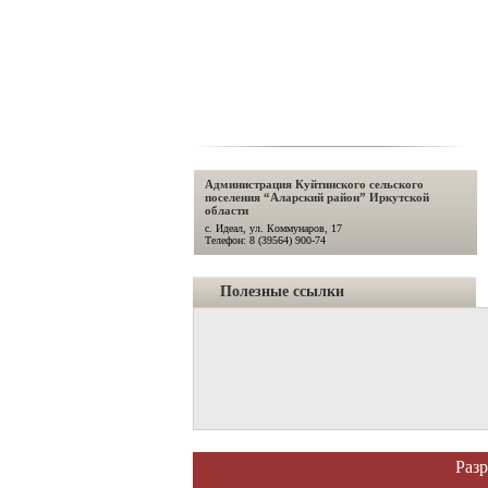
Администрация Куйтинского сельского
поселения “Аларский район” Иркутской
области
с. Идеал, ул. Коммунаров, 17
Телефон: 8 (39564) 900-74
Полезные ссылки
Раз