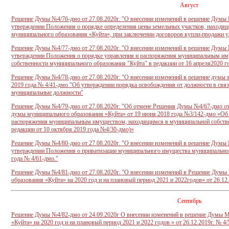
Август
Решение Думы №4/76-дмо от 27.08.2020г. "О в
несении изменений в решение Думы 
утверждении Положения о порядке определения цены земельных участков, находящ
муниципального образования «Куйта», при заключении договоров купли-продажи у
Решение Думы №4/77-дмо от 27.08.2020г. "О в
несении
изменений в решение Думы 
утверждении Положения о порядке управления и распоряжения муниципальным и
собственности муниципального образования "Куйта" в редакции от 16 апреля2020 г
Решение Думы №4/78-дмо от 27.08.2020г. "О внесении изменений в решение думы 
2019 года № 4/41-дмо "Об утверждении порядка освобождения от должности в связ
муниципальные должности"
Решение Думы №4/79-дмо от 27.08.2020г. "Об о
тмене Решения
Думы №4/67-дмо от 
думы муниципального образования «Куйта» от 19 июня 2018 года №3/142-дмо «Об 
распоряжения муниципальным имуществом, находящимся в муниципальной собстве
редакции от 10 октября 2019 года №4/30-дмо)»
Решение Думы №4/80-дмо от 27.08.2020г. "О внесении изменений в решение Думы 
утверждении Положения о приватизации муниципального имущества муниципального
года № 4/61-дмо."
Решение Думы №4/81-дмо от 27.08.2020г. "О внесении изменений в Решение Дум
образования «Куйта» на 2020 год и на плановый период 2021 и 2022годов» от 26.1
Сентябрь
Решение Думы №4/82-дмо от 24.09.2020г
О внесении изменений в решение Думы 
«Куйта» на 2020 год и на плановый период 2021 и 2022 годов » от 26.12.2019г. № 