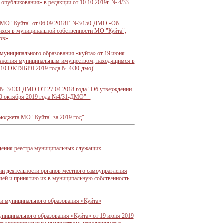
опубликования» в редакции от 10.10.2019г. № 4/33-
 МО "Куйта"
от 06.09.2018Г. №3/150-ДМО «Об
ихся в муниципальной собственности МО "Куйта",
ов»
муниципального образования «куйта» от 19 июня
оряжения муниципальным имуществом, находящимся в
т 10 ОКТЯБРЯ 2019 года № 4/30-дмо)"
№ 3/133-ДМО ОТ 27.04.2018 года "Об утверждении
10 октября 2019 года №4/31-ДМО"
бюджета МО "Куйта" за 2019 год"
дения реестра муниципальных служащих
и деятельности органов местного самоуправления
ей и принятию их в муниципальную собственность
и муниципального образования «Куйта»
ниципального образования «Куйта» от 19 июня 2019