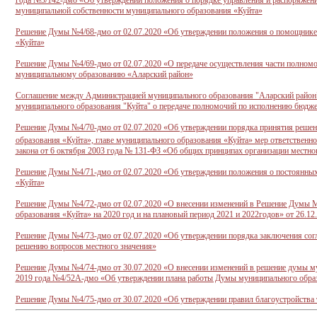
года №3/142-дмо «Об утверждении положения о порядке управления и распоряже
муниципальной собственности муниципального образования «Куйта»
Решение Думы №4/68-дмо от 02.07.2020 «Об утверждении положения о помощнике
«Куйта»
Решение Думы №4/69-дмо от 02.07.2020 «О передаче осуществления части полномо
муниципальному образованию «Аларский район»
Соглашение между Администрацией муниципального образования "Аларский район
муниципального образования "Куйта" о передаче полномочий по исполнению бюджет
Решение Думы №4/70-дмо от 02.07.2020 «Об утверждении порядка принятия решен
образования «Куйта», главе муниципального образования «Куйта» мер ответственнос
закона от 6 октября 2003 года № 131-ФЗ «Об общих принципах организации местно
Решение Думы №4/71-дмо от 02.07.2020 «Об утверждении положения о постоянны
«Куйта»
Решение Думы №4/72-дмо от 02.07.2020 «О внесении изменений в Решение Думы 
образования «Куйта» на 2020 год и на плановый период 2021 и 2022годов» от 26.
Решение Думы №4/73-дмо от 02.07.2020 «Об утверждении порядка заключения согл
решению вопросов местного значения»
Решение Думы №4/74-дмо от 30.07.2020 «О внесении изменений в решение думы му
2019 года №4/52А-дмо «Об утверждении плана работы Думы муниципального обра
Решение Думы №4/75-дмо от 30.07.2020 «Об утверждении правил благоустройства 