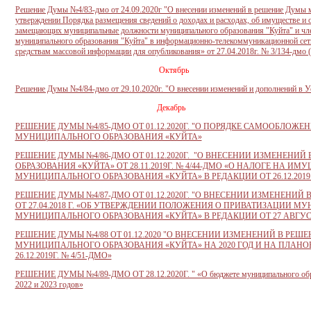
Решение Думы №4/83-дмо от 24.09.2020г "О в
несении изменений в решение Думы 
утверждении Порядка размещения сведений о доходах и расходах, об имуществе и о
замещающих муниципальные должности муниципального образования "Куйта" и чле
муниципального образования "Куйта" в информационно-телекоммуникационной сети
средствам массовой информации для опубликования» от 27.04.2018г. № 3/134-дмо (
Октябрь
Решение Думы №4/84-дмо от 29.10.2020г. "О внесении изменений и дополнений в У
Декабрь
РЕШЕНИЕ ДУМЫ №4/85-ДМО ОТ 01.12.2020Г. "О ПОРЯДКЕ САМООБЛОЖ
МУНИЦИПАЛЬНОГО ОБРАЗОВАНИЯ «КУЙТА»
РЕШЕНИЕ ДУМЫ №4/86-ДМО ОТ 01.12.2020Г. "О ВНЕСЕНИИ ИЗМЕНЕН
ОБРАЗОВАНИЯ «КУЙТА» ОТ 28.11.2019Г. № 4/44-ДМО «О НАЛОГЕ НА 
МУНИЦИПАЛЬНОГО ОБРАЗОВАНИЯ «КУЙТА» В РЕДАКЦИИ ОТ 26.12.2019 
РЕШЕНИЕ ДУМЫ №4/87-ДМО ОТ 01.12.2020Г. "О ВНЕСЕНИИ ИЗМЕНЕНИЙ 
ОТ 27.04.2018 Г. «ОБ УТВЕРЖДЕНИИ ПОЛОЖЕНИЯ О ПРИВАТИЗАЦИИ
МУНИЦИПАЛЬНОГО ОБРАЗОВАНИЯ «КУЙТА» В РЕДАКЦИИ ОТ 27 АВГУСТА
РЕШЕНИЕ ДУМЫ №4/88 ОТ 01.12.2020 "О ВНЕСЕНИИ ИЗМЕНЕНИЙ В РЕШ
МУНИЦИПАЛЬНОГО ОБРАЗОВАНИЯ «КУЙТА» НА 2020 ГОД И НА ПЛАНОВЫЙ
26.12.2019Г. № 4/51-ДМО»
РЕШЕНИЕ ДУМЫ №4/89-ДМО ОТ 28.12.2020Г. " «О бюджете муниципального образ
2022 и 2023 годов»