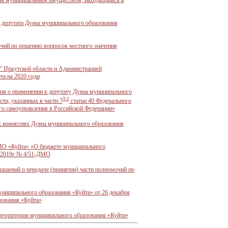
ния муниципальным имуществом, находящимся в
 депутата Думы муниципального образования
чий по решению вопросов местного значения
" Иркутской области и Администрацией
а на 2020 годи
ия о применении к депутату Думы муниципального
3-1
ти, указанных в части 7
статьи 40 Федерального
го самоуправления в Российской Федерации»
х комиссиях Думы муниципального образования
МО «Куйта» «О бюджете муниципального
12.2019г № 4/51-ДМО
ашений о передаче (принятии) части полномочий по
ниципального образования «Куйта» от 26 декабря
зования «Куйта»
территории муниципального образования «Куйта»