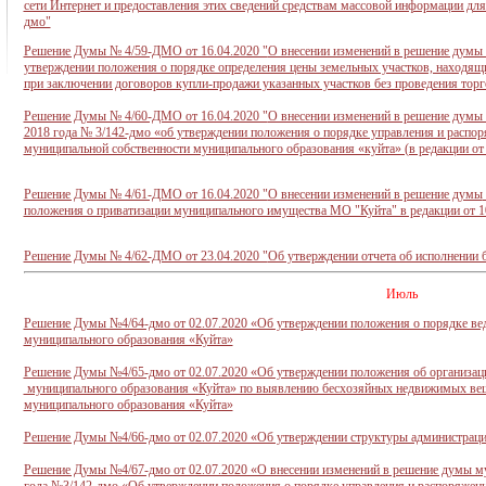
сети Интернет и предоставления этих сведений средствам массовой информации для 
дмо"
Решение Думы № 4/59-ДМО от 16.04.2020 "
О внесении изменений в решение думы
утверждении положения о порядке определения цены земельных участков, находящ
при заключении договоров купли-продажи указанных участков без проведения торг
Решение Думы № 4/60-ДМО от 16.04.2020 "
О внесении изменений в решение думы 
2018 года № 3/142-дмо «об утверждении положения о порядке управления и расп
муниципальной собственности муниципального образования «куйта» (в редакции о
Решение Думы № 4/61-ДМО от 16.04.2020 "
О внесении изменений в решение думы
положения о приватизации муниципального имущества МО "Куйта" в редакции от 
Решение Думы № 4/62-ДМО от 23.04.2020 "
Об утверждении отчета об исполнении 
Июль
Решение Думы №4/64-дмо от 02.07.2020 «Об утверждении положения о порядке ве
муниципального образования «Куйта»
Решение Думы №4/65-дмо от 02.07.2020 «Об утверждении положения об организаци
муниципального образования «Куйта» по выявлению бесхозяйных недвижимых вещ
муниципального образования «Куйта»
Решение Думы №4/66-дмо от 02.07.2020 «Об утверждении структуры администраци
Решение Думы №4/67-дмо от 02.07.2020 «О внесении изменений в решение думы му