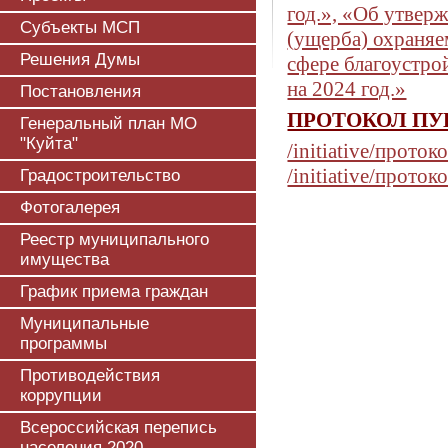
год.», «Об утвер
Субъекты МСП
(ущерба) охраня
Решения Думы
сфере благоустро
на 2024 год.»
Постановления
ПРОТОКОЛ П
Генеральный план МО
"Куйта"
/initiative/прот
/initiative/прото
Градостроительство
Фотогалерея
Реестр муниципального
имущества
График приема граждан
Муниципальные
программы
Противодействия
коррупции
Всероссийская перепись
населения 2020