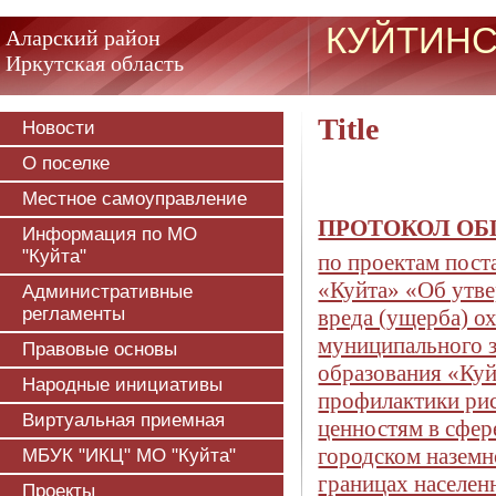
КУЙТИНС
Аларский район
Иркутская область
Title
Новости
О поселке
Местное самоуправление
ПРОТОКОЛ О
Информация по МО
"Куйта"
по проектам пост
«Куйта» «Об утв
Административные
регламенты
вреда (ущерба) о
муниципального з
Правовые основы
образования «Куй
Народные инициативы
профилактики рис
Виртуальная приемная
ценностям в сфер
городском наземн
МБУК "ИКЦ" МО "Куйта"
границах населен
Проекты