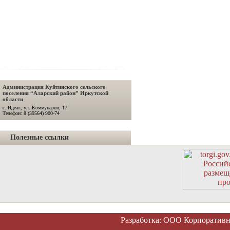
Администрация Куйтинского сельского
поселения “Аларский район” Иркутской
области
с. Идеал, ул. Коммунаров, 17
Телефон: 8 (39564) 900-74
Полезные ссылки
Разработка: ООО Корпоратив