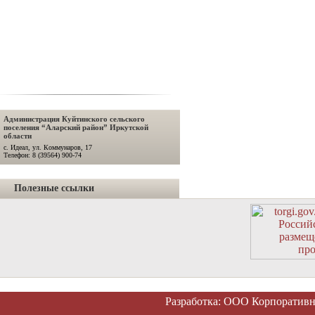
Администрация Куйтинского сельского
поселения “Аларский район” Иркутской
области
с. Идеал, ул. Коммунаров, 17
Телефон: 8 (39564) 900-74
Полезные ссылки
Разработка: ООО Корпоратив