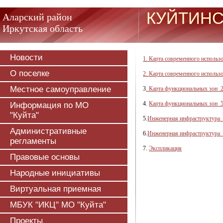
КУЙТИНС
Аларский район
Иркутская область
Новости
1. Карта современного использ
О поселке
2. Карта современного использ
Местное самоуправление
3
. Карта функциональных зон_
4.
Карта функциональных зон_5
Информация по МО
"Куйта"
5.
Инженерная инфраструктура_
Административные
6.
Инженерная инфраструктура_
регламенты
7.
Экспликация
Правовые основы
Народные инициативы
Виртуальная приемная
МБУК "ИКЦ" МО "Куйта"
Проекты