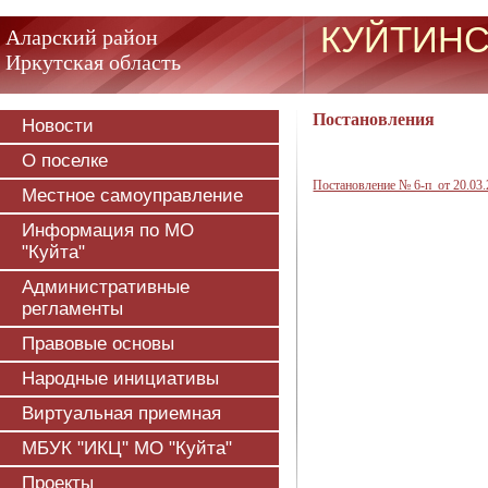
КУЙТИНС
Аларский район
Иркутская область
Постановления
Новости
О поселке
Постановление № 6-п от 20.03.
Местное самоуправление
Информация по МО
"Куйта"
Административные
регламенты
Правовые основы
Народные инициативы
Виртуальная приемная
МБУК "ИКЦ" МО "Куйта"
Проекты