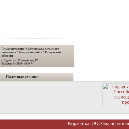
Администрация Куйтинского сельского
поселения “Аларский район” Иркутской
области
с. Идеал, ул. Коммунаров, 17
Телефон: 8 (39564) 900-74
Полезные ссылки
Разработка: ООО Корпоратив