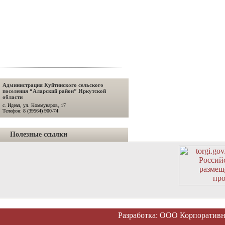
Администрация Куйтинского сельского
поселения “Аларский район” Иркутской
области
с. Идеал, ул. Коммунаров, 17
Телефон: 8 (39564) 900-74
Полезные ссылки
Разработка: ООО Корпоратив