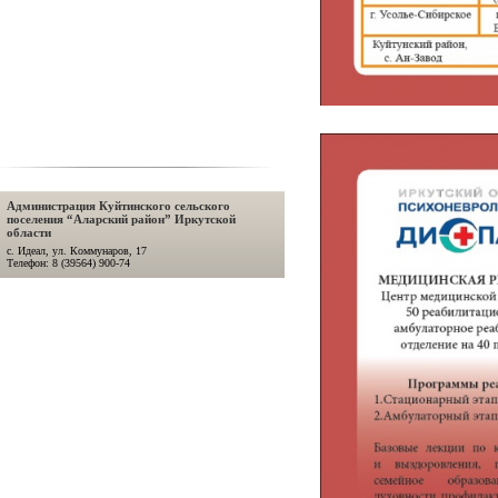
Администрация Куйтинского сельского
поселения “Аларский район” Иркутской
области
с. Идеал, ул. Коммунаров, 17
Телефон: 8 (39564) 900-74